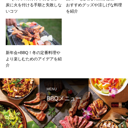
炭に火を付ける手順と失敗しな
おすすめグッズや涼しげな料理
いコツ
を紹介
新年会×BBQ！冬の定番料理や
より楽しむためのアイデアを紹
介
MENU
BBQメニュー